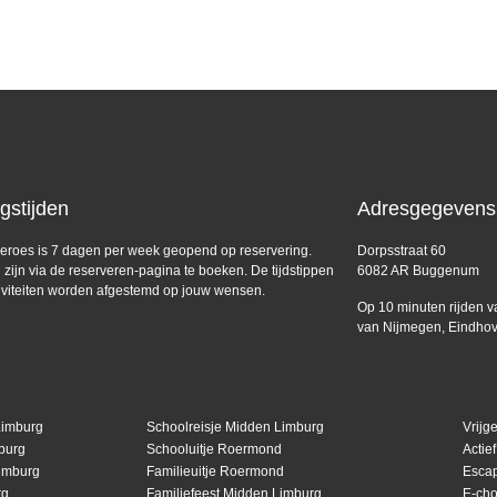
gstijden
Adresgegevens
eroes is 7 dagen per week geopend op reservering.
Dorpsstraat 60
en zijn via de reserveren-pagina te boeken. De tijdstippen
6082 AR Buggenum
iviteiten worden afgestemd op jouw wensen.
Op 10 minuten rijden 
van Nijmegen, Eindhov
Limburg
Schoolreisje Midden Limburg
Vrijg
mburg
Schooluitje Roermond
Actie
imburg
Familieuitje Roermond
Esca
rg
Familiefeest Midden Limburg
E-ch