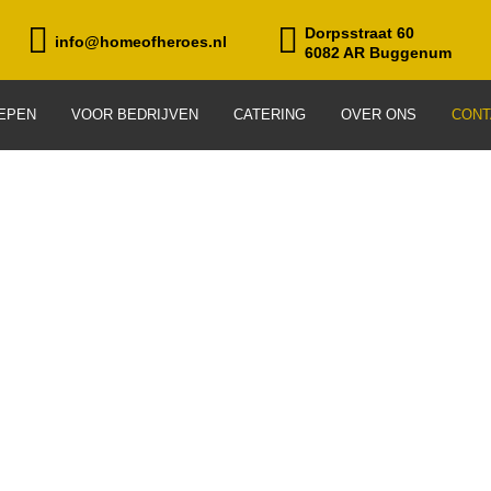
Dorpsstraat 60
info@homeofheroes.nl
6082 AR Buggenum
EPEN
VOOR BEDRIJVEN
CATERING
OVER ONS
CONT