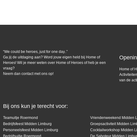
“We could be heroes, just for one day..”
Openin
Ga jij de uitdaging aan? Word jouw eigen held bij Home of
Heroes! Wil je meer weten over Home of Heroes of heb je een
vraag?
Home of H
Neem dan contact met ons op!
Activiteit
van de act
Bij ons kun je terecht voor:
Teamuitje Roermond
Vriendenweekend Midden 
Bedrijfsfeest Midden Limburg
Groepsactiviteit Midden Li
Personeelsfeest Midden Limburg
Cocktailworkshop Midden L
Bedrijfsuitje Roermond
De Saboteur Midden Limbu