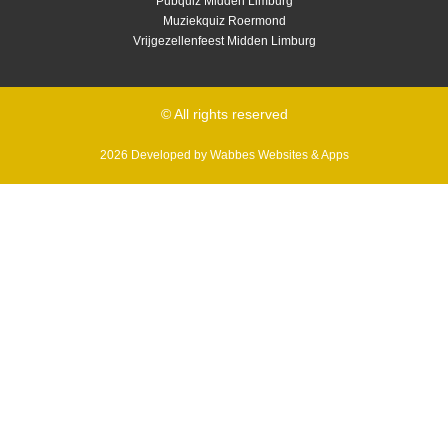
Pubquiz Midden Limburg
Muziekquiz Roermond
Vrijgezellenfeest Midden Limburg
© All rights reserved
2026 Developed by
Wabbes Websites & Apps