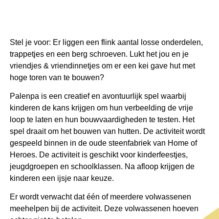
Stel je voor: Er liggen een flink aantal losse onderdelen,
PALENPA | INDOOR
trappetjes en een berg schroeven. Lukt het jou en je
vriendjes & vriendinnetjes om er een kei gave hut met
Kom jij met je groepje hutten bouwen bij Home of Heroes.
hoge toren van te bouwen?
Samen met een of meerdere volwassenen begeleiders bouw je
naar eigen inzicht een kei gave hut uit de beschikbare losse
Palenpa is een creatief en avontuurlijk spel waarbij
onderdelen. En als het gelukt is hebben alle kinderen een lekker
ijs verdiend!
kinderen de kans krijgen om hun verbeelding de vrije
loop te laten en hun bouwvaardigheden te testen. Het
spel draait om het bouwen van hutten. De activiteit wordt
Meer info?
gespeeld binnen in de oude steenfabriek van Home of
Heroes. De activiteit is geschikt voor kinderfeestjes,
jeugdgroepen en schoolklassen. Na afloop krijgen de
kinderen een ijsje naar keuze.
Er wordt verwacht dat één of meerdere volwassenen
meehelpen bij de activiteit. Deze volwassenen hoeven